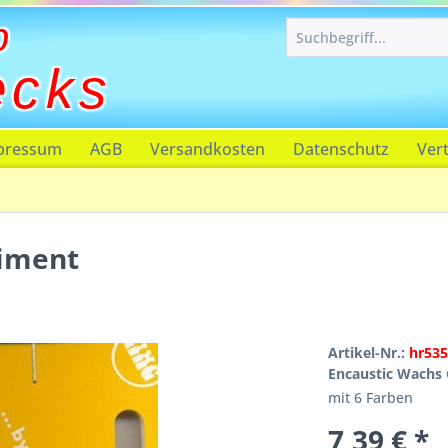
p
ecks
pressum
AGB
Versandkosten
Datenschutz
Ver
timent
Artikel-Nr.:
hr53
Encaustic Wachs
mit 6 Farben
7,39 € *