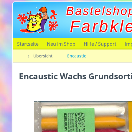
Bastelsho
Farbkl
Startseite
Neu im Shop
Hilfe / Support
Im
Übersicht
Encaustic
Encaustic Wachs Grundsor