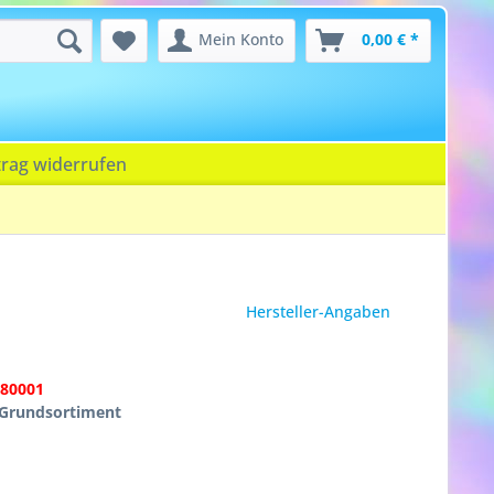
Mein Konto
0,00 € *
trag widerrufen
Hersteller-Angaben
580001
 Grundsortiment