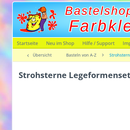
Bastelsho
Farbkl
Startseite
Neu im Shop
Hilfe / Support
Im
Übersicht
Basteln von A-Z
Strohster
Strohsterne Legeformenset