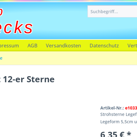
p
ecks
pressum
AGB
Versandkosten
Datenschutz
Ver
ne
 12-er Sterne
Artikel-Nr.:
e103
Strohsterne Lege
Legeform 5,5cm 
6,35 € *