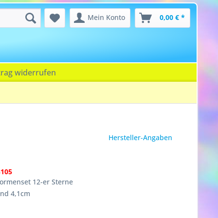
Mein Konto
0,00 € *
trag widerrufen
Hersteller-Angaben
3105
formenset 12-er Sterne
und 4,1cm