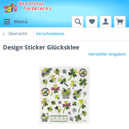
Bastelshop
Farbklecks
Menü
Übersicht
Verschiedenes
Design Sticker Glücksklee
Hersteller-Angaben