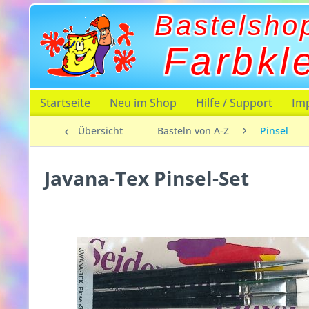
Bastelsho
Farbkl
Startseite
Neu im Shop
Hilfe / Support
Im
Übersicht
Basteln von A-Z
Pinsel
Javana-Tex Pinsel-Set