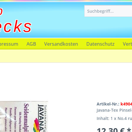
p
ecks
pressum
AGB
Versandkosten
Datenschutz
Ver
Artikel-Nr.:
k490
Javana-Tex Pinsel
Inhalt: 1 x No.4 r
12,30 € *