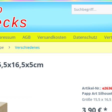
p
ecks
pressum
AGB
Versandkosten
Datenschutz
Ver
pe
Verschiedenes
5,5x16,5x5cm
Artikel-Nr.:
e263
Papp Art Silhoue
Größe 15,5 x 16,5
3,90 € *