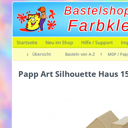
Bastelsho
Farbkl
Startseite
Neu im Shop
Hilfe / Support
Im
Übersicht
Basteln von A-Z
MDF / Pap
Papp Art Silhouette Haus 1