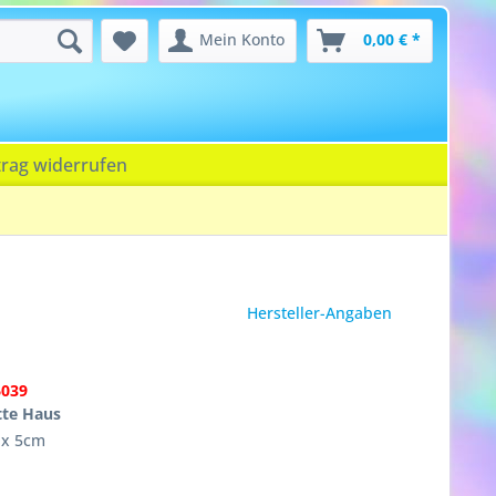
Mein Konto
0,00 € *
trag widerrufen
Hersteller-Angaben
6039
tte Haus
 x 5cm