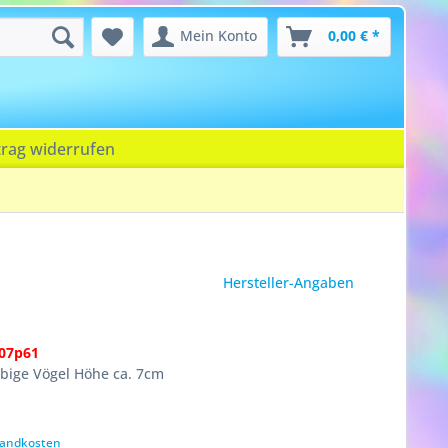
Mein Konto
0,00 € *
trag widerrufen
Hersteller-Angaben
07p61
arbige Vögel Höhe ca. 7cm
rsandkosten