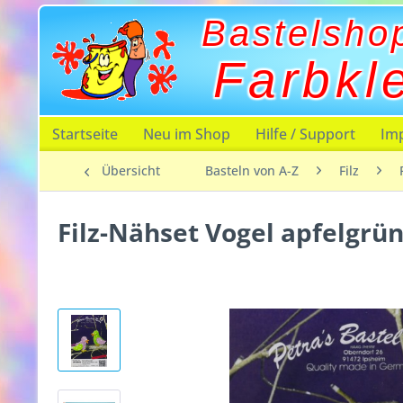
Bastelsho
Farbkl
Startseite
Neu im Shop
Hilfe / Support
Im
Übersicht
Basteln von A-Z
Filz
Filz-Nähset Vogel apfelgrün