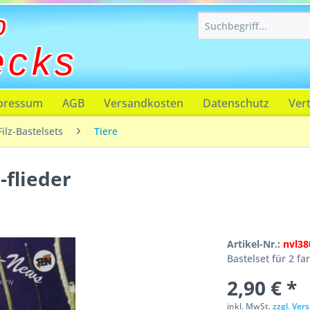
p
ecks
pressum
AGB
Versandkosten
Datenschutz
Ver
Filz-Bastelsets
Tiere
-flieder
Artikel-Nr.:
nvl38
Bastelset für 2 f
2,90 € *
inkl. MwSt.
zzgl. Ve