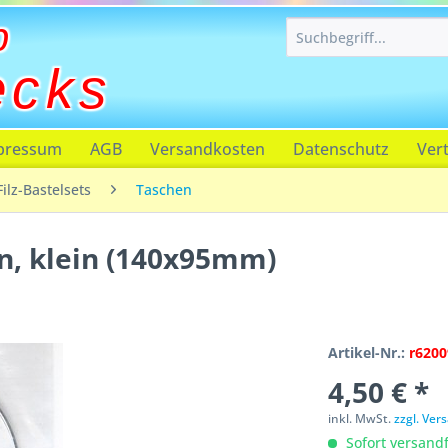
p
ecks
pressum
AGB
Versandkosten
Datenschutz
Ver
Filz-Bastelsets
Taschen
en, klein (140x95mm)
Artikel-Nr.:
r6200
4,50 € *
inkl. MwSt.
zzgl. Ve
Sofort versandfe