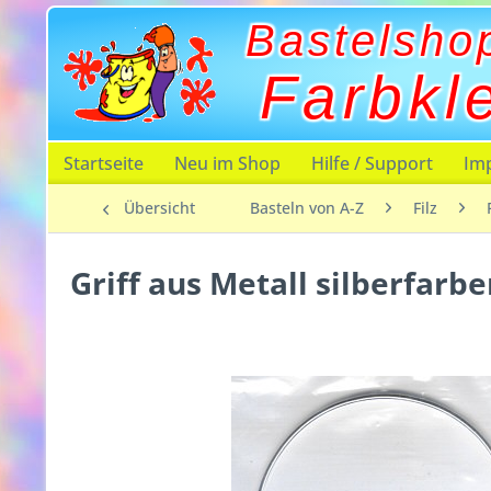
Bastelsho
Farbkl
Startseite
Neu im Shop
Hilfe / Support
Im
Übersicht
Basteln von A-Z
Filz
Griff aus Metall silberfarb