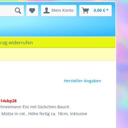
Mein Konto
0,00 € *
trag widerrufen
Hersteller-Angaben
614sbp28
Schneemann Eisi mit Säckchen-Bauch
t Mütze in rot , Höhe fertig ca. 18cm, inklusive