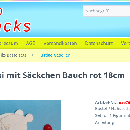
p
ecks
pressum
AGB
Versandkosten
Datenschutz
Ver
Filz-Bastelsets
lustige Gesellen
si mit Säckchen Bauch rot 18cm
Artikel-Nr.:
nse7
Bastel-/ Nähset 
Set für 1 Figur mi
Anleitung