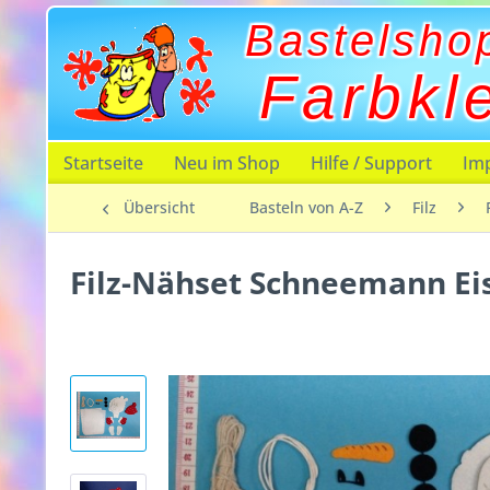
Bastelsho
Farbkl
Startseite
Neu im Shop
Hilfe / Support
Im
Übersicht
Basteln von A-Z
Filz
Filz-Nähset Schneemann Ei