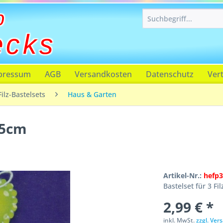
p
ecks
pressum
AGB
Versandkosten
Datenschutz
Ver
Filz-Bastelsets
Haus & Garten
 5cm
Artikel-Nr.:
hefp
Bastelset für 3 Fi
2,99 € *
inkl. MwSt.
zzgl. Ve