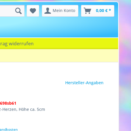
Mein Konto
0,00 € *
trag widerrufen
Hersteller-Angaben
3698sb61
lz-Herzen, Höhe ca. 5cm
rsandkosten