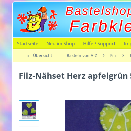
Bastelsho
Farbkl
Startseite
Neu im Shop
Hilfe / Support
Im
Übersicht
Basteln von A-Z
Filz
Filz-Nähset Herz apfelgrün