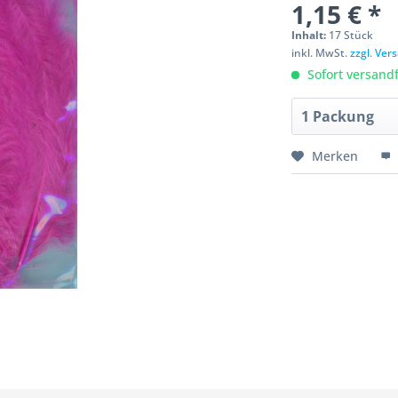
1,15 € *
Inhalt:
17 Stück
inkl. MwSt.
zzgl. Ve
Sofort versandfe
Merken