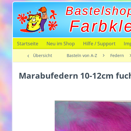
Bastelsho
Farbkl
Startseite
Neu im Shop
Hilfe / Support
Im
Übersicht
Basteln von A-Z
Federn
Marabufedern 10-12cm fuch