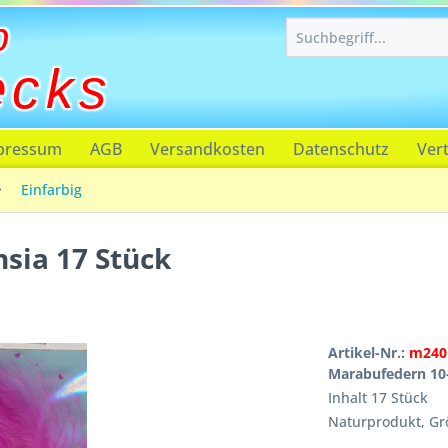
p
ecks
pressum
AGB
Versandkosten
Datenschutz
Ver
Einfarbig
sia 17 Stück
Artikel-Nr.:
m240
Marabufedern 10
Inhalt 17 Stück
Naturprodukt, Gr