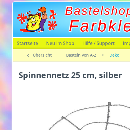
Bastelsho
Farbkl
Startseite
Neu im Shop
Hilfe / Support
Im
Übersicht
Basteln von A-Z
Deko
Spinnennetz 25 cm, silber