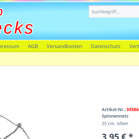
p
ecks
pressum
AGB
Versandkosten
Datenschutz
Ver
Artikel-Nr.:
hf386
Spinnennetz
25 cm, silber
3,95 € *