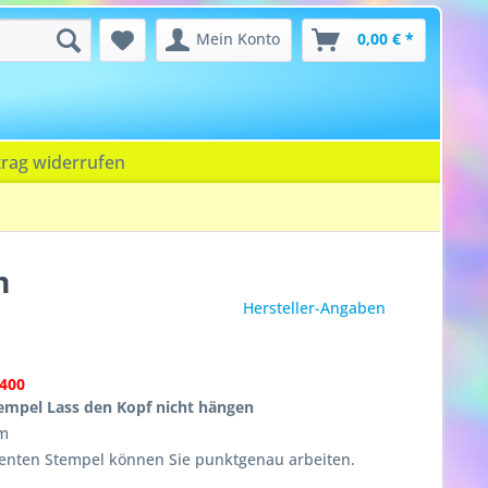
Mein Konto
0,00 € *
trag widerrufen
m
Hersteller-Angaben
400
empel Lass den Kopf nicht hängen
cm
enten Stempel können Sie punktgenau arbeiten.