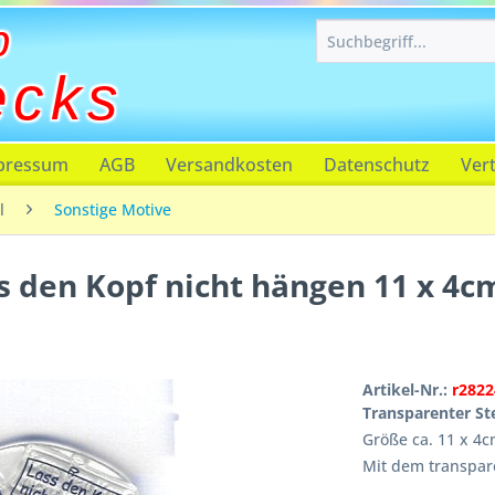
p
ecks
pressum
AGB
Versandkosten
Datenschutz
Ver
l
Sonstige Motive
s den Kopf nicht hängen 11 x 4c
Artikel-Nr.:
r2822
Transparenter St
Größe ca. 11 x 4
Mit dem transpar