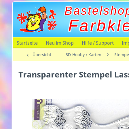
Bastelsho
Farbkl
Startseite
Neu im Shop
Hilfe / Support
Im
Übersicht
3D-Hobby / Karten
Stempe
Transparenter Stempel Las