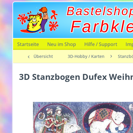
Bastelsho
Farbkl
Startseite
Neu im Shop
Hilfe / Support
Im
Übersicht
3D-Hobby / Karten
Stanzb
3D Stanzbogen Dufex Weih