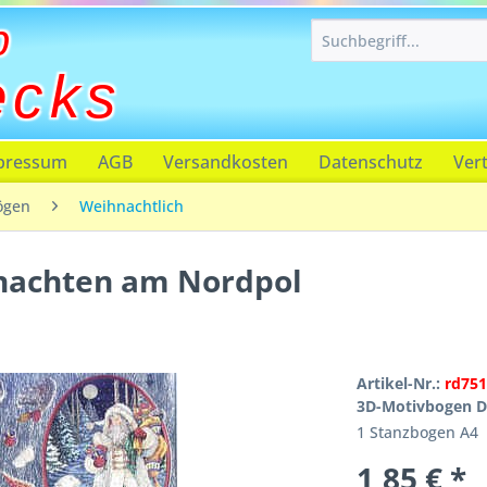
p
ecks
pressum
AGB
Versandkosten
Datenschutz
Ver
ögen
Weihnachtlich
nachten am Nordpol
Artikel-Nr.:
rd751
3D-Motivbogen D
1 Stanzbogen A4
1,85 € *