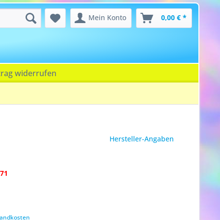
Mein Konto
0,00 € *
trag widerrufen
Hersteller-Angaben
71
rsandkosten