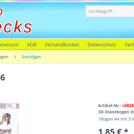
p
ecks
pressum
AGB
Versandkosten
Datenschutz
Ver
ögen
Sonstiges
 6
Artikel-Nr.:
rd828
3D-Stanzbogen D
1Bogen A4 mit 3 
1,85 € *