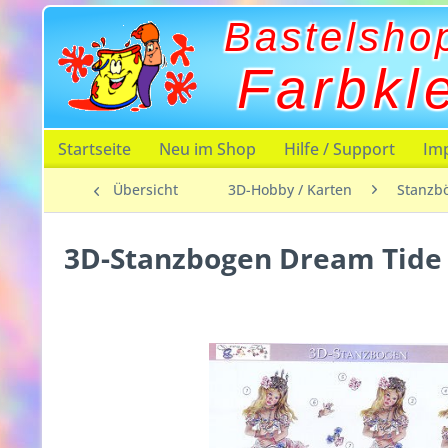
Bastelsho
Farbkl
Startseite
Neu im Shop
Hilfe / Support
Im
Übersicht
3D-Hobby / Karten
Stanzb
3D-Stanzbogen Dream Tide