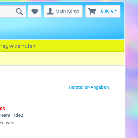
Mein Konto
0,00 € *
trag widerrufen
Hersteller-Angaben
06
ream Tide2
Motiven