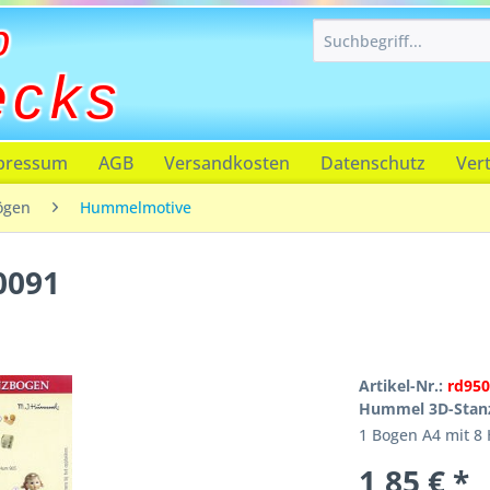
p
ecks
pressum
AGB
Versandkosten
Datenschutz
Ver
ögen
Hummelmotive
0091
Artikel-Nr.:
rd950
Hummel 3D-Stan
1 Bogen A4 mit 8
1,85 € *