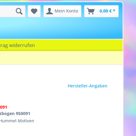
Mein Konto
0,00 € *
trag widerrufen
Hersteller-Angaben
091
zbogen 950091
 Hummel-Motiven