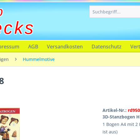
p
ecks
pressum
AGB
Versandkosten
Datenschutz
Ver
ögen
Hummelmotive
8
Artikel-Nr.:
rd950
3D-Stanzbogen H
1 Bogen A4 mit 2
ist aus)