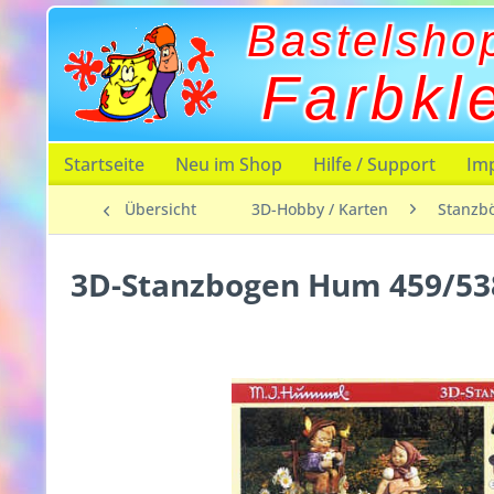
Bastelsho
Farbkl
Startseite
Neu im Shop
Hilfe / Support
Im
Übersicht
3D-Hobby / Karten
Stanzb
3D-Stanzbogen Hum 459/53