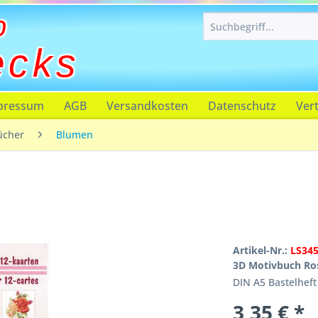
p
ecks
pressum
AGB
Versandkosten
Datenschutz
Ver
ücher
Blumen
Artikel-Nr.:
LS34
3D Motivbuch Ro
DIN A5 Bastelheft
3,35 € *