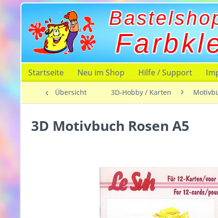
Bastelsho
Farbkl
Startseite
Neu im Shop
Hilfe / Support
Im
Übersicht
3D-Hobby / Karten
Motivb
3D Motivbuch Rosen A5