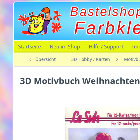
Bastelsho
Farbkl
Startseite
Neu im Shop
Hilfe / Support
Im
Übersicht
3D-Hobby / Karten
Motivb
3D Motivbuch Weihnachten 