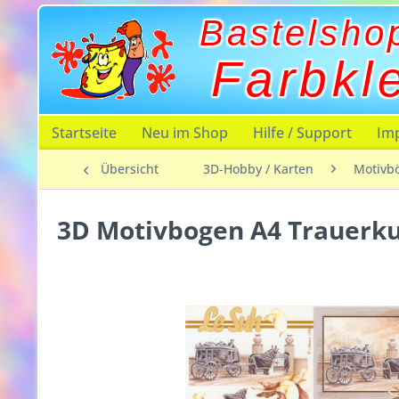
Bastelsho
Farbkl
Startseite
Neu im Shop
Hilfe / Support
Im
Übersicht
3D-Hobby / Karten
Motivb
3D Motivbogen A4 Trauerk