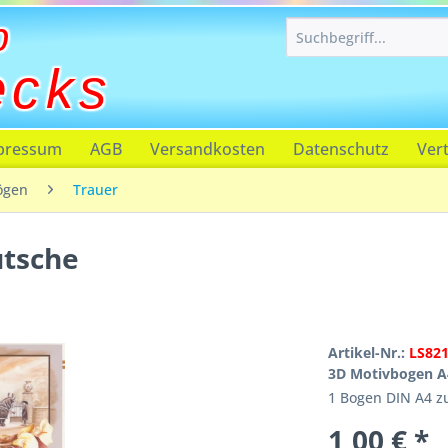
p
ecks
pressum
AGB
Versandkosten
Datenschutz
Ver
ögen
Trauer
utsche
Artikel-Nr.:
LS82
3D Motivbogen A
1 Bogen DIN A4 
1,00 € *