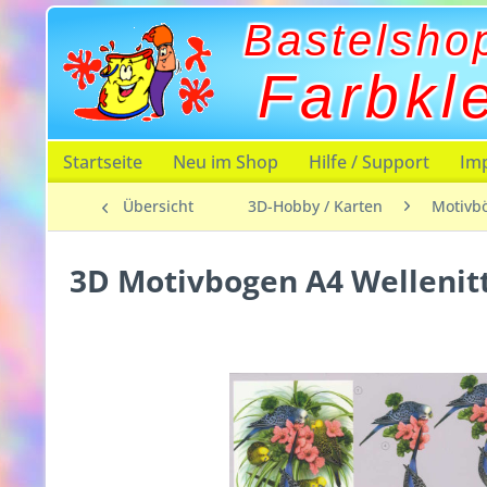
Bastelsho
Farbkl
Startseite
Neu im Shop
Hilfe / Support
Im
Übersicht
3D-Hobby / Karten
Motivb
3D Motivbogen A4 Wellenitt