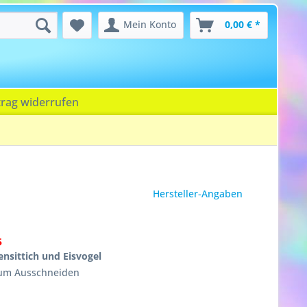
Mein Konto
0,00 € *
trag widerrufen
Hersteller-Angaben
5
nsittich und Eisvogel
zum Ausschneiden