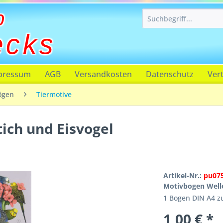
p
ecks
pressum
AGB
Versandkosten
Datenschutz
Ver
ögen
Tiermotive
ich und Eisvogel
Artikel-Nr.:
pu07
Motivbogen Welle
1 Bogen DIN A4 
1,00 € *