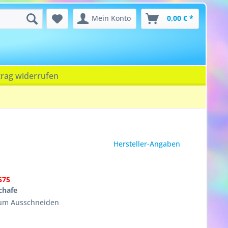
Mein Konto
0,00 € *
trag widerrufen
Hersteller-Angaben
575
chafe
zum Ausschneiden