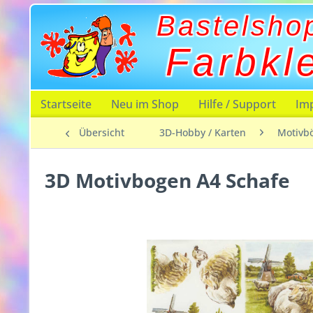
Bastelsho
Farbkl
Startseite
Neu im Shop
Hilfe / Support
Im
Übersicht
3D-Hobby / Karten
Motivb
3D Motivbogen A4 Schafe