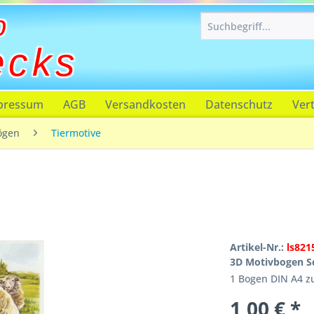
p
ecks
pressum
AGB
Versandkosten
Datenschutz
Ver
ögen
Tiermotive
Artikel-Nr.:
ls821
3D Motivbogen S
1 Bogen DIN A4 
1,00 € *