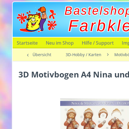
Bastelsho
Farbkl
Startseite
Neu im Shop
Hilfe / Support
Im
Übersicht
3D-Hobby / Karten
Motivb
3D Motivbogen A4 Nina und