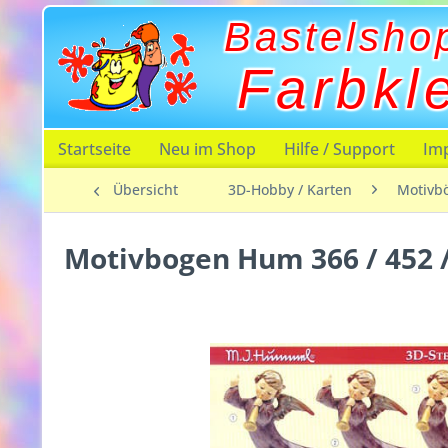
Bastelsho
Farbkl
Startseite
Neu im Shop
Hilfe / Support
Im
Übersicht
3D-Hobby / Karten
Motivb
Motivbogen Hum 366 / 452 /