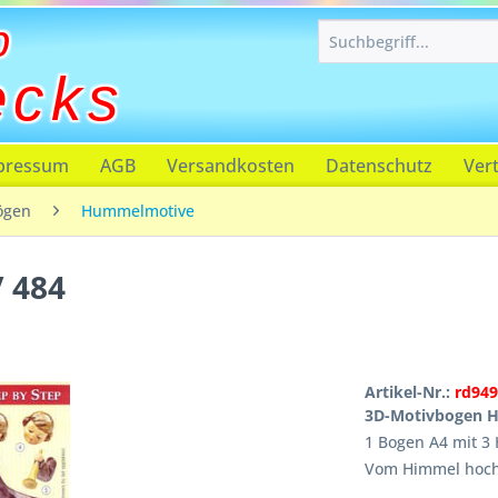
p
ecks
pressum
AGB
Versandkosten
Datenschutz
Ver
ögen
Hummelmotive
 484
Artikel-Nr.:
rd949
3D-Motivbogen H
1 Bogen A4 mit 3
Vom Himmel hoch