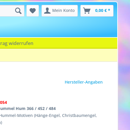
Mein Konto
0,00 € *
trag widerrufen
Hersteller-Angaben
054
ummel Hum 366 / 452 / 484
 Hummel-Motiven (Hänge-Engel, Christbaumengel,
)