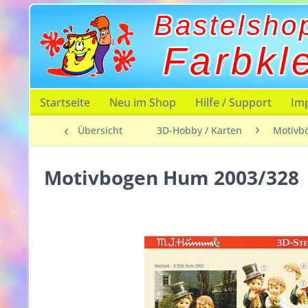
Bastelsho
Farbkl
Startseite
Neu im Shop
Hilfe / Support
Im
Übersicht
3D-Hobby / Karten
Motivb
Motivbogen Hum 2003/328