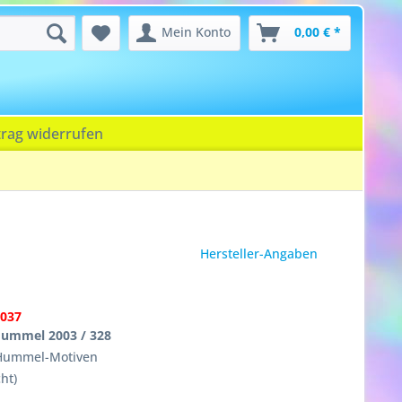
Mein Konto
0,00 € *
trag widerrufen
Hersteller-Angaben
037
ummel 2003 / 328
 Hummel-Motiven
ht)