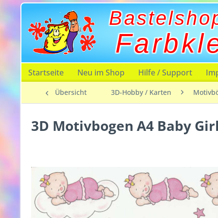
Bastelsho
Farbkl
Startseite
Neu im Shop
Hilfe / Support
Im
Übersicht
3D-Hobby / Karten
Motivb
3D Motivbogen A4 Baby Gir