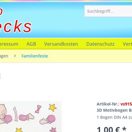
p
ecks
pressum
AGB
Versandkosten
Datenschutz
Ver
ögen
Familienfeste
l
Artikel-Nr.:
vs915
3D Motivbogen Ba
1 Bogen DIN A4 
1,00 € *