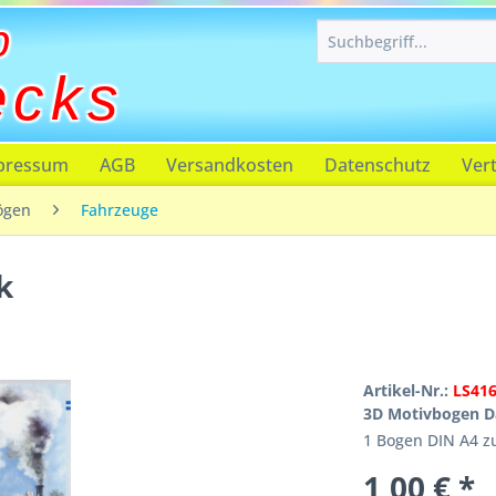
p
ecks
pressum
AGB
Versandkosten
Datenschutz
Ver
ögen
Fahrzeuge
k
Artikel-Nr.:
LS41
3D Motivbogen 
1 Bogen DIN A4 
1,00 € *