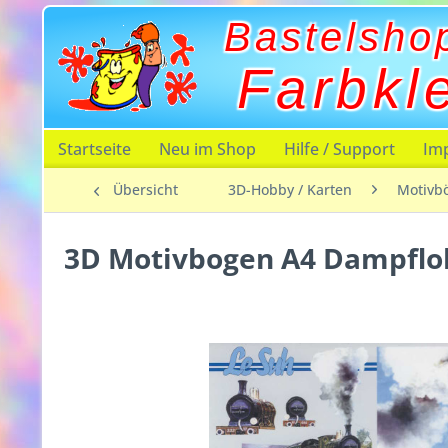
Bastelsho
Farbkl
Startseite
Neu im Shop
Hilfe / Support
Im
Übersicht
3D-Hobby / Karten
Motivb
3D Motivbogen A4 Dampflo