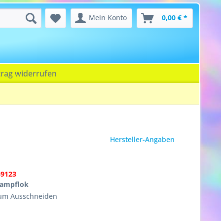
Mein Konto
0,00 € *
trag widerrufen
Hersteller-Angaben
69123
Dampflok
zum Ausschneiden