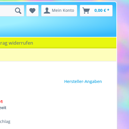
Mein Konto
0,00 € *
trag widerrufen
Hersteller-Angaben
01
zeit
chlag