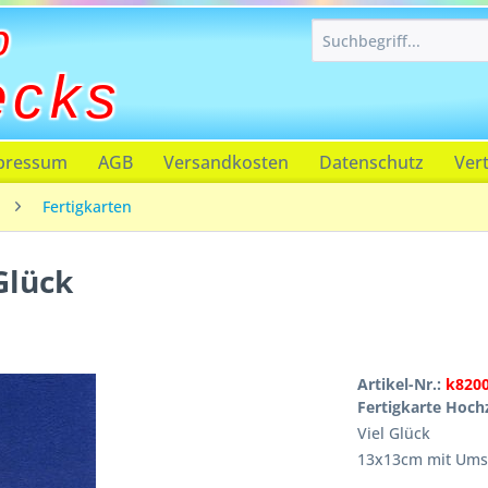
p
ecks
pressum
AGB
Versandkosten
Datenschutz
Ver
Fertigkarten
Glück
Artikel-Nr.:
k820
Fertigkarte Hoch
Viel Glück
13x13cm mit Ums