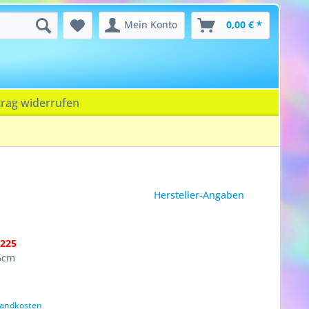
Mein Konto
0,00 € *
trag widerrufen
Hersteller-Angaben
225
6cm
rsandkosten