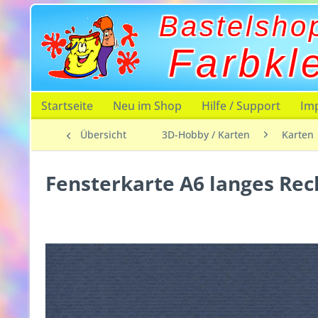
Bastelsho
Farbkl
Startseite
Neu im Shop
Hilfe / Support
Im
Übersicht
3D-Hobby / Karten
Karten
Fensterkarte A6 langes Re