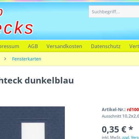
p
ecks
pressum
AGB
Versandkosten
Datenschutz
Ver
Fensterkarten
chteck dunkelblau
Artikel-Nr.:
rd100
10,2x2,
Ausschnitt
0,35 € *
inkl. MwSt.
zzgl. Ve